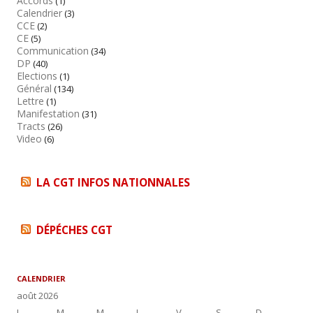
Accords
(1)
Calendrier
(3)
r
CCE
(2)
c
CE
(5)
Communication
h
(34)
DP
(40)
e
Elections
(1)
r
Général
(134)
Lettre
(1)
Manifestation
(31)
:
Tracts
(26)
Video
(6)
LA CGT INFOS NATIONNALES
DÉPÉCHES CGT
CALENDRIER
août 2026
L
M
M
J
V
S
D