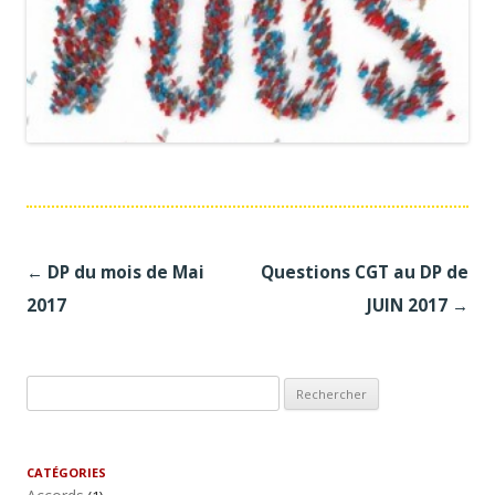
Navigation
←
DP du mois de Mai
Questions CGT au DP de
des
2017
JUIN 2017
→
articles
R
e
c
h
CATÉGORIES
e