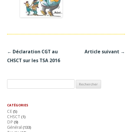
Navigation
←
Déclaration CGT au
Article suivant
→
des
CHSCT sur les TSA 2016
articles
R
e
c
h
CATÉGORIES
CE
e
(5)
CHSCT
(1)
r
DP
(9)
c
Général
(133)