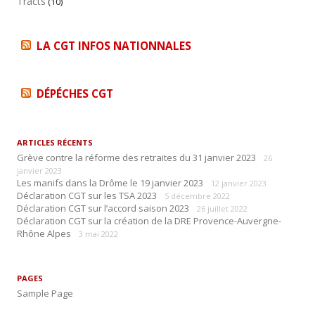
Tracts
h
(10)
e
r
LA CGT INFOS NATIONNALES
:
DÉPÉCHES CGT
ARTICLES RÉCENTS
Grève contre la réforme des retraites du 31 janvier 2023
26
janvier 2023
Les manifs dans la Drôme le 19 janvier 2023
12 janvier 2023
Déclaration CGT sur les TSA 2023
5 décembre 2022
Déclaration CGT sur l’accord saison 2023
26 juillet 2022
Déclaration CGT sur la création de la DRE Provence-Auvergne-
Rhône Alpes
3 mai 2022
PAGES
Sample Page