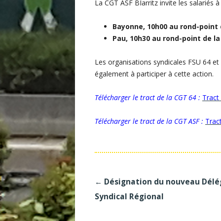
La CGT ASF BIarritz invite les salariés 
Bayonne, 10h00 au rond-point
Pau, 10h30 au rond-point de la
Les organisations syndicales FSU 64 et 
également à participer à cette action.
Télécharger le tract de la CGT 64
:
Tract
Télécharger le tract de la CGT ASF
:
Trac
Navigation
←
Désignation du nouveau Dél
des
Syndical Régional
articles