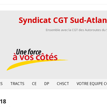
Syndicat CGT Sud-Atla
Ensemble avec la CGT des Autoroutes du S
Aller
ÉS
TRACTS
CE
DP
au
CHSCT
VOTRE EQUIPE C
contenu
018