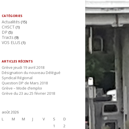
e
c
h
CATÉGORIES
Actualités
e
(15)
CHSCT
(1)
r
DP
(5)
c
Tracts
(9)
VOS ELUS
h
(1)
e
r
ARTICLES RÉCENTS
Grève jeudi 19 avril 2018
:
Désignation du nouveau Délégué
Syndical Régional
Question DP de Mars 2018
Grève – Mode d’emploi
Grève du 23 au 25 février 2018
août 2026
L
M
M
J
V
S
D
1
2