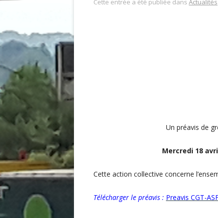
Cette entrée a été publiée dans
Actualités
Un préavis de gr
Mercredi 18 avri
Cette action collective concerne l’ensem
Télécharger le préavis
:
Preavis CGT-ASF